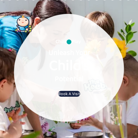
Child
Play
Unleash Your
Child's
Potential
Book A Visit