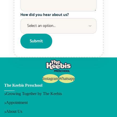
How did you hear about us?
Submit
Instagram
Whatsapp
The Keebis Preschool
Growing Together by The Keebis
Appointment
About Us