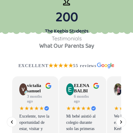
200
The Keebis Students
Testimonials
What Our Parents Say
★★★★★
EXCELLENT
55 reviews
victalia
ELENA
Cons
samuel
BALBI
Ostal
3 months
6 months
9 mon
ago
ago
ago
★★★★★
★★★★★
★★★
Excelente, tuve la
Mi bebé asistió al
We had a g
oportunidad de
colegio durante
experience 
estar, visitar y
solo las primeras
Keebis fam